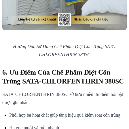
Hướng Dẫn Sử Dụng Chế Phẩm Diệt Côn Trùng SATA-
CHLORFENTHRIN 380SC
6. Ưu Điểm Của Chế Phẩm Diệt Côn
Trùng SATA-CHLORFENTHRIN 380SC
SATA-CHLORFENTHRIN 380SC sở hữu nhiều ưu điểm nổi bật
được ghi nhận:
Phối hợp ba hoạt chất giúp tăng hiệu quả kiểm soát côn trùng.
Hạ gục muỗi và ruồi nhanh.