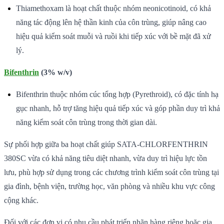
Thiamethoxam là hoạt chất thuộc nhóm neonicotinoid, có khả
năng tác động lên hệ thần kinh của côn trùng, giúp nâng cao
hiệu quả kiểm soát muỗi và ruồi khi tiếp xúc với bề mặt đã xử
lý.
Bifenthrin
(3% w/v)
Bifenthrin thuộc nhóm cúc tổng hợp (Pyrethroid), có đặc tính hạ
gục nhanh, hỗ trợ tăng hiệu quả tiếp xúc và góp phần duy trì khả
năng kiểm soát côn trùng trong thời gian dài.
Sự phối hợp giữa ba hoạt chất giúp SATA-CHLORFENTHRIN
380SC vừa có khả năng tiêu diệt nhanh, vừa duy trì hiệu lực tồn
lưu, phù hợp sử dụng trong các chương trình kiểm soát côn trùng tại
gia đình, bệnh viện, trường học, văn phòng và nhiều khu vực công
cộng khác.
Đối với các đơn vị có nhu cầu phát triển nhãn hàng riêng hoặc gia