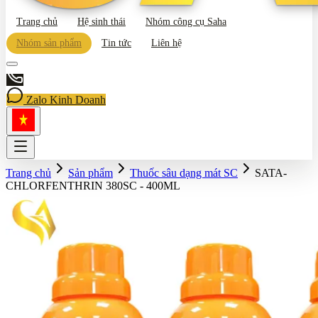
Trang chủ
Hệ sinh thái
Nhóm công cụ Saha
Nhóm sản phẩm
Tin tức
Liên hệ
Zalo Kinh Doanh
Trang chủ
Sản phẩm
Thuốc sâu dạng mát SC
SATA-
CHLORFENTHRIN 380SC - 400ML