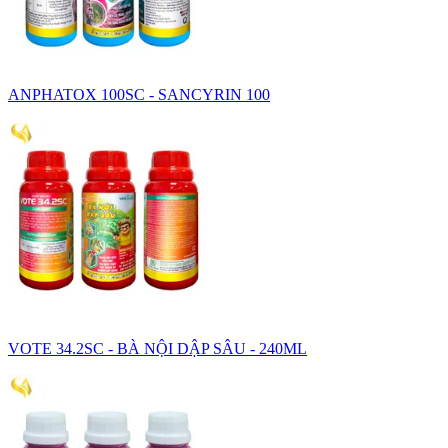
ANPHATOX 100SC - SANCYRIN 100
VOTE 34.2SC - BÀ NỘI DẬP SÂU - 240ML