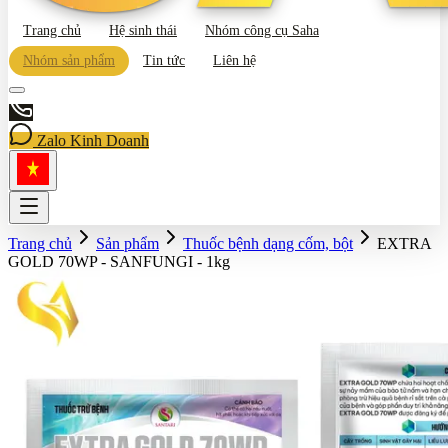
Trang chủ
Hệ sinh thái
Nhóm công cụ Saha
Nhóm sản phẩm
Tin tức
Liên hệ
Zalo Kinh Doanh
Trang chủ
Sản phẩm
Thuốc bệnh dạng cốm, bột
EXTRA
GOLD 70WP - SANFUNGI - 1kg