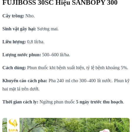
FUJIBOSS 30SC Hiệu SANBOPY 300
Cây trồng:
Nho.
Sinh vật gây hại:
Sương mai.
Liều lượng:
0,8 lít/ha.
Lượng nước phun:
500–600 lít/ha.
Cách dùng:
Phun thuốc khi bệnh xuất hiện, tỷ lệ bệnh khoảng 5%.
Khuyến cáo cách pha:
Pha 240 ml cho 300–400 lít nước. Phun kỹ
hai mặt lá trên dưới.
Thời gian cách ly:
Ngừng phun thuốc
5 ngày trước thu hoạch
.