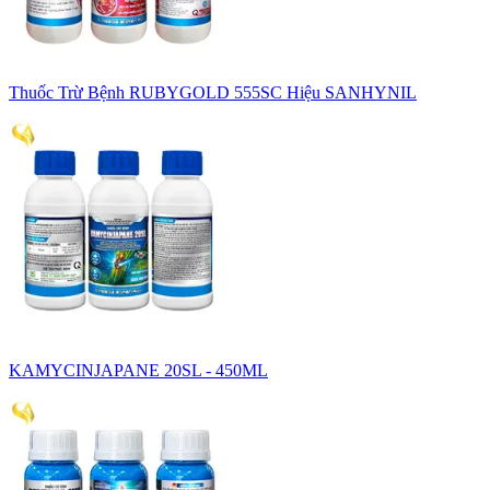
Thuốc Trừ Bệnh RUBYGOLD 555SC Hiệu SANHYNIL
KAMYCINJAPANE 20SL - 450ML