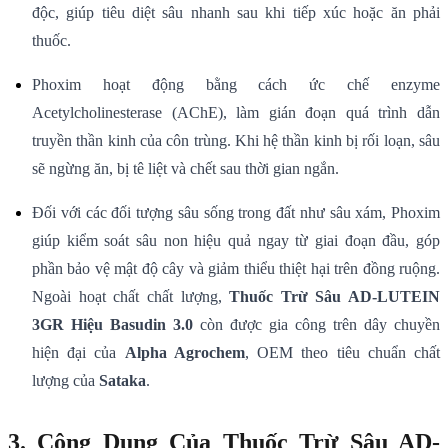
độc, giúp tiêu diệt sâu nhanh sau khi tiếp xúc hoặc ăn phải
thuốc.
Phoxim hoạt động bằng cách ức chế enzyme
Acetylcholinesterase (AChE), làm gián đoạn quá trình dẫn
truyền thần kinh của côn trùng. Khi hệ thần kinh bị rối loạn, sâu
sẽ ngừng ăn, bị tê liệt và chết sau thời gian ngắn.
Đối với các đối tượng sâu sống trong đất như sâu xám, Phoxim
giúp kiểm soát sâu non hiệu quả ngay từ giai đoạn đầu, góp
phần bảo vệ mật độ cây và giảm thiểu thiệt hại trên đồng ruộng.
Ngoài hoạt chất chất lượng,
Thuốc Trừ Sâu AD-LUTEIN
3GR Hiệu Basudin 3.0
còn được gia công trên dây chuyền
hiện đại của
Alpha Agrochem
, OEM theo tiêu chuẩn chất
lượng của
Sataka
.
3. Công Dụng Của Thuốc Trừ Sâu AD-