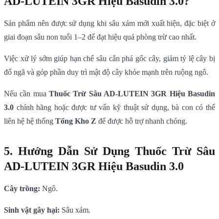
AD-LUTEIN 3GR Hiệu Basudin 3.0?
Sản phẩm nên được sử dụng khi sâu xám mới xuất hiện, đặc biệt ở
giai đoạn sâu non tuổi 1–2 để đạt hiệu quả phòng trừ cao nhất.
Việc xử lý sớm giúp hạn chế sâu cắn phá gốc cây, giảm tỷ lệ cây bị
đổ ngã và góp phần duy trì mật độ cây khỏe mạnh trên ruộng ngô.
Nếu cần mua
Thuốc Trừ Sâu AD-LUTEIN 3GR Hiệu Basudin
3.0
chính hãng hoặc được tư vấn kỹ thuật sử dụng, bà con có thể
liên hệ hệ thống
Tổng Kho Z
để được hỗ trợ nhanh chóng.
5. Hướng Dẫn Sử Dụng Thuốc Trừ Sâu
AD-LUTEIN 3GR Hiệu Basudin 3.0
Cây trồng:
Ngô.
Sinh vật gây hại:
Sâu xám.