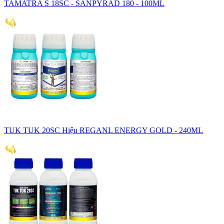
TAMATRA S 18SC - SANPYRAD 180 - 100ML
TUK TUK 20SC Hiệu REGANL ENERGY GOLD - 240ML