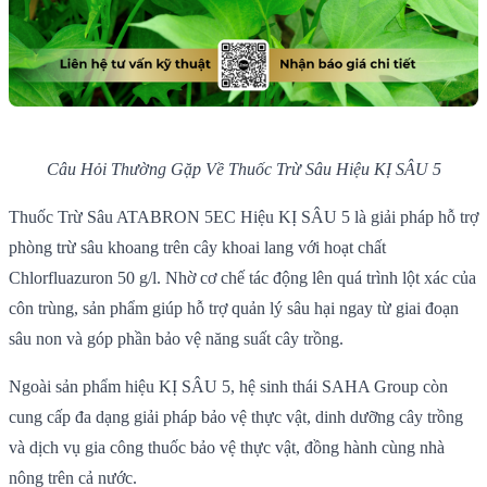
Câu Hỏi Thường Gặp Về Thuốc Trừ Sâu Hiệu KỊ SÂU 5
Thuốc Trừ Sâu ATABRON 5EC Hiệu KỊ SÂU 5 là giải pháp hỗ trợ
phòng trừ sâu khoang trên cây khoai lang với hoạt chất
Chlorfluazuron 50 g/l. Nhờ cơ chế tác động lên quá trình lột xác của
côn trùng, sản phẩm giúp hỗ trợ quản lý sâu hại ngay từ giai đoạn
sâu non và góp phần bảo vệ năng suất cây trồng.
Ngoài sản phẩm hiệu KỊ SÂU 5, hệ sinh thái SAHA Group còn
cung cấp đa dạng giải pháp bảo vệ thực vật, dinh dưỡng cây trồng
và dịch vụ gia công thuốc bảo vệ thực vật, đồng hành cùng nhà
nông trên cả nước.