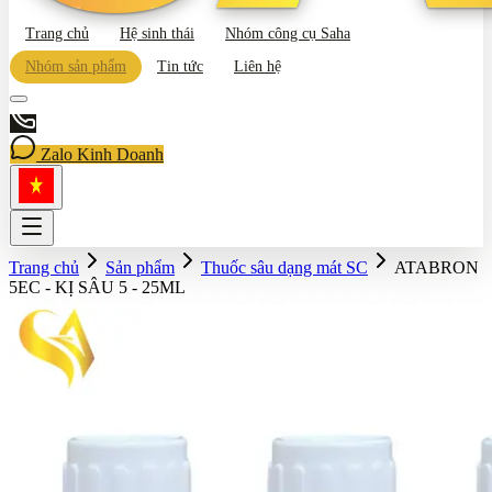
Trang chủ
Hệ sinh thái
Nhóm công cụ Saha
Nhóm sản phẩm
Tin tức
Liên hệ
Zalo Kinh Doanh
Trang chủ
Sản phẩm
Thuốc sâu dạng mát SC
ATABRON
5EC - KỊ SÂU 5 - 25ML