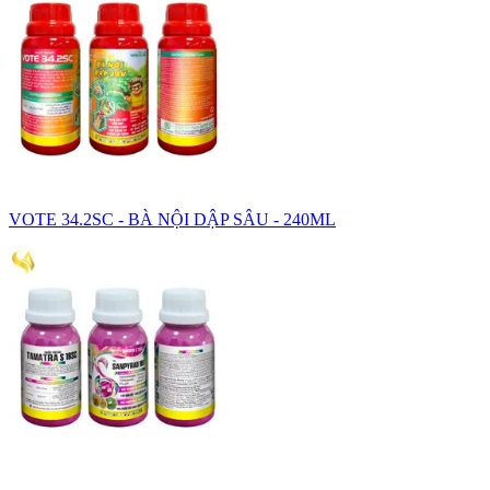
VOTE 34.2SC - BÀ NỘI DẬP SÂU - 240ML