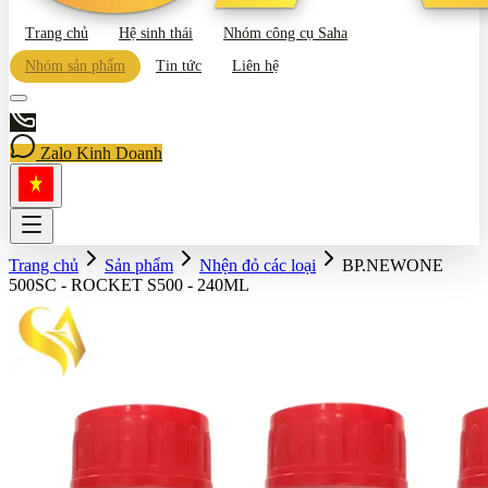
Trang chủ
Hệ sinh thái
Nhóm công cụ Saha
Nhóm sản phẩm
Tin tức
Liên hệ
Zalo Kinh Doanh
Trang chủ
Sản phẩm
Nhện đỏ các loại
BP.NEWONE
500SC - ROCKET S500 - 240ML