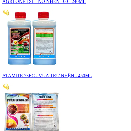
AGRI-ONE 1SL - NO NHEN 100 - 240ML
ATAMITE 73EC - VUA TRỪ NHỆN - 450ML