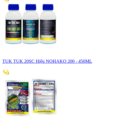
TUK TUK 20SC Hiệu NOHAKO 200 - 450ML