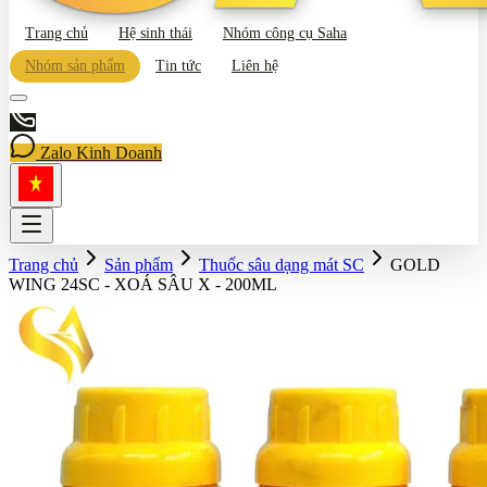
Trang chủ
Hệ sinh thái
Nhóm công cụ Saha
Nhóm sản phẩm
Tin tức
Liên hệ
Zalo Kinh Doanh
Trang chủ
Sản phẩm
Thuốc sâu dạng mát SC
GOLD
WING 24SC - XOÁ SÂU X - 200ML