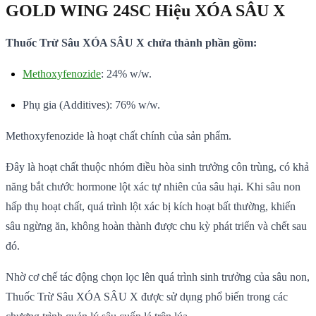
GOLD WING 24SC Hiệu XÓA SÂU X
Thuốc Trừ Sâu XÓA SÂU X chứa thành phần gồm:
Methoxyfenozide
: 24% w/w.
Phụ gia (Additives): 76% w/w.
Methoxyfenozide là hoạt chất chính của sản phẩm.
Đây là hoạt chất thuộc nhóm điều hòa sinh trưởng côn trùng, có khả
năng bắt chước hormone lột xác tự nhiên của sâu hại. Khi sâu non
hấp thụ hoạt chất, quá trình lột xác bị kích hoạt bất thường, khiến
sâu ngừng ăn, không hoàn thành được chu kỳ phát triển và chết sau
đó.
Nhờ cơ chế tác động chọn lọc lên quá trình sinh trưởng của sâu non,
Thuốc Trừ Sâu XÓA SÂU X được sử dụng phổ biến trong các