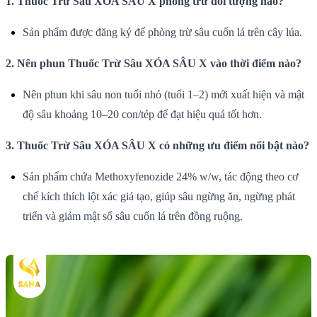
1. Thuốc Trừ Sâu XÓA SÂU X phòng trừ đối tượng nào?
Sản phẩm được đăng ký để phòng trừ sâu cuốn lá trên cây lúa.
2. Nên phun Thuốc Trừ Sâu XÓA SÂU X vào thời điểm nào?
Nên phun khi sâu non tuổi nhỏ (tuổi 1–2) mới xuất hiện và mật
độ sâu khoảng 10–20 con/tép để đạt hiệu quả tốt hơn.
3. Thuốc Trừ Sâu XÓA SÂU X có những ưu điểm nổi bật nào?
Sản phẩm chứa Methoxyfenozide 24% w/w, tác động theo cơ
chế kích thích lột xác giả tạo, giúp sâu ngừng ăn, ngừng phát
triển và giảm mật số sâu cuốn lá trên đồng ruộng.