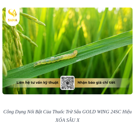
Công Dụng Nổi Bật Của Thuốc Trừ Sâu GOLD WING 24SC Hiệu
XÓA SÂU X