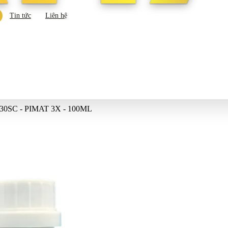
Tin tức
Liên hệ
0SC - PIMAT 3X - 100ML