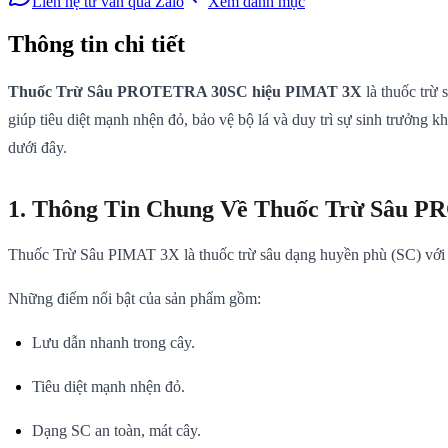
Liên hệ tư vấn qua Zalo
Xem danh mục
Thông tin chi tiết
Thuốc Trừ Sâu PROTETRA 30SC hiệu PIMAT 3X
là thuốc trừ 
giúp tiêu diệt mạnh nhện đỏ, bảo vệ bộ lá và duy trì sự sinh trưởng
dưới đây.
1. Thông Tin Chung Về Thuốc Trừ Sâu
Thuốc Trừ Sâu PIMAT 3X là thuốc trừ sâu dạng huyền phù (SC) với sự
Những điểm nổi bật của sản phẩm gồm:
Lưu dẫn nhanh trong cây.
Tiêu diệt mạnh nhện đỏ.
Dạng SC an toàn, mát cây.