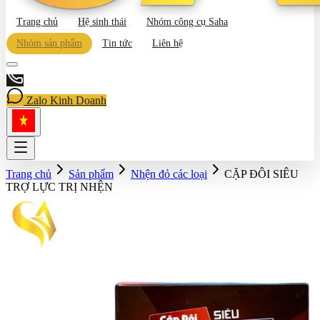
Trang chủ
Hệ sinh thái
Nhóm công cụ Saha
Nhóm sản phẩm
Tin tức
Liên hệ
Zalo Kinh Doanh
Trang chủ
Sản phẩm
Nhện đỏ các loại
CẶP ĐÔI SIÊU
TRỢ LỰC TRỊ NHỆN