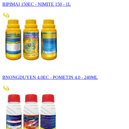
BIPIMAI 150EC - NIMITE 150 - 1L
BNONGDUYEN 4.0EC - POMETIN 4.0 - 240ML