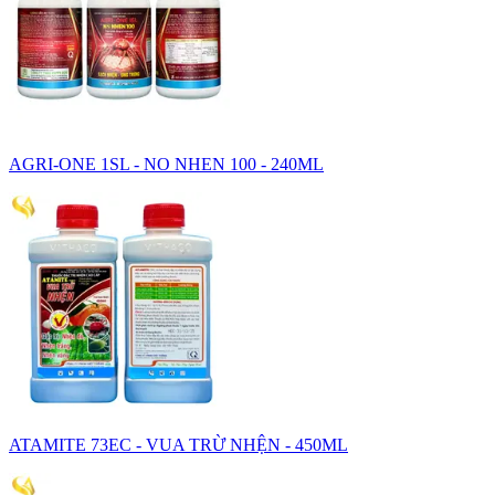
AGRI-ONE 1SL - NO NHEN 100 - 240ML
ATAMITE 73EC - VUA TRỪ NHỆN - 450ML