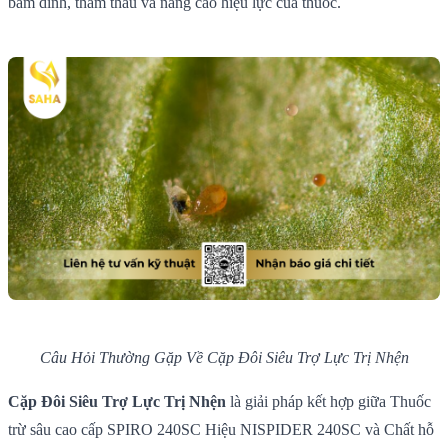
bám dính, thẩm thấu và nâng cao hiệu lực của thuốc.
Câu Hỏi Thường Gặp Về Cặp Đôi Siêu Trợ Lực Trị Nhện
Cặp Đôi Siêu Trợ Lực Trị Nhện
là giải pháp kết hợp giữa Thuốc
trừ sâu cao cấp SPIRO 240SC Hiệu NISPIDER 240SC và Chất hỗ