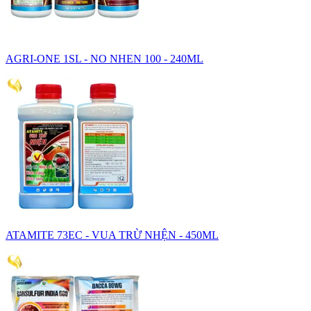
AGRI-ONE 1SL - NO NHEN 100 - 240ML
ATAMITE 73EC - VUA TRỪ NHỆN - 450ML