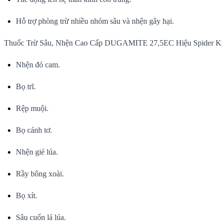
Hỗ trợ phòng trừ nhiều nhóm sâu và nhện gây hại.
Thuốc Trừ Sâu, Nhện Cao Cấp DUGAMITE 27,5EC Hiệu Spider Kill đ
Nhện đỏ cam.
Bọ trĩ.
Rệp muội.
Bọ cánh tơ.
Nhện gié lúa.
Rầy bông xoài.
Bọ xít.
Sâu cuốn lá lúa.