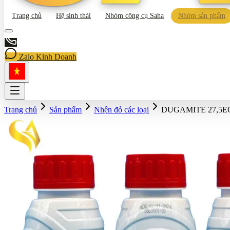
Trang chủ
Hệ sinh thái
Nhóm công cụ Saha
Nhóm sản phẩm
Zalo Kinh Doanh
Trang chủ
Sản phẩm
Nhện đỏ các loại
DUGAMITE 27,5EC