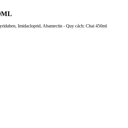
50ML
daben, Imidacloprid, Abamectin - Quy cách: Chai 450ml