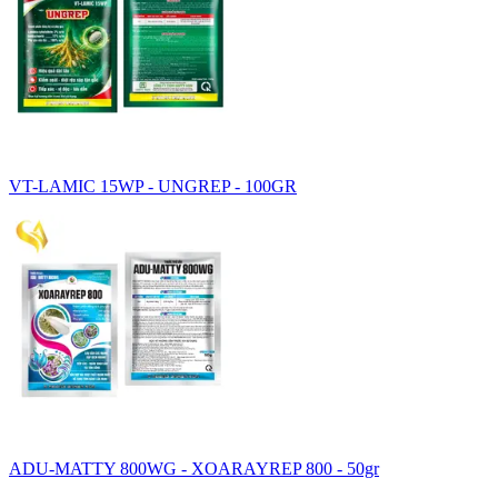
VT-LAMIC 15WP - UNGREP - 100GR
ADU-MATTY 800WG - XOARAYREP 800 - 50gr