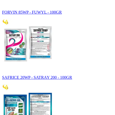
FORVIN 85WP - FUWYL - 100GR
SAFRICE 20WP - SATRAY 200 - 100GR