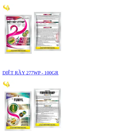
DIỆT RẦY 277WP - 100GR